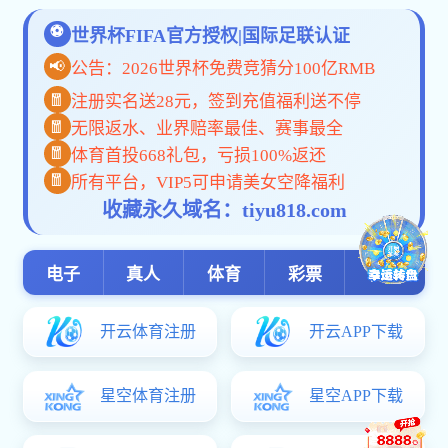
术实验中心
相关资料
幸运28预测新
通知公告
办事指南
【理论学习
ob欧宝电竞2026年硕士研究生调…
【时讯速递
ob欧宝电竞2024级学术学位硕士…
【理论学习
计算机幸运28预测23级预答辩安排表
数智赋能 
欧宝app官方入口ob欧宝电竞2026年…
e转资讯|
欧宝app官方入口ob欧宝电竞2026年…
【计信时讯
欧宝app官方入口ob欧宝电竞2026年…