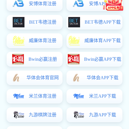
计算机幸运
电子信息学位授予点2025年建设年度报告
【e转资讯
欧宝app官方入口2026年硕士研究生招生考试 …
【e索领航
【e索铸航
幸运28预测风采
我院召开数
以智慧教学
e索有约 
双轮驱动助
【理论学习
《天津市网
校内链接
学校主页 人才招聘系统 招生信息网 智慧就业平台 图书
友情链接
教育部 国家自然科学基金委员会 天津市科学技术局 学